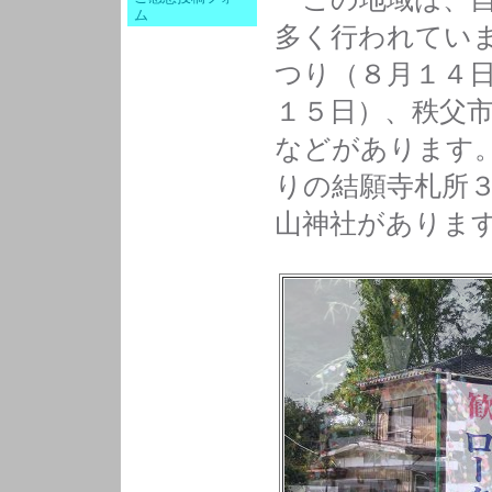
ム
多く行われてい
つり（８月１４
１５日）、秩父
などがあります
りの結願寺札所
山神社がありま