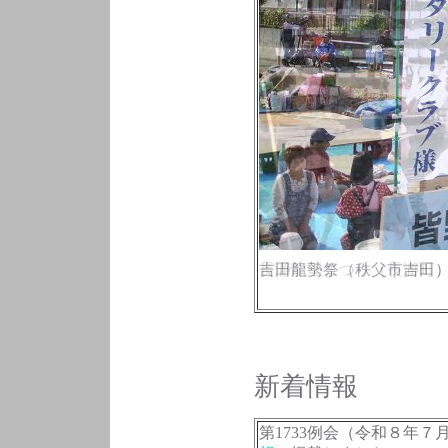
長瀞船玉まつり（長瀞町
吉田龍勢祭（秩父市吉田
新着情報
第1733例会（令和８年７