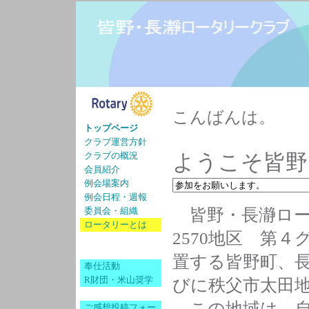
こんばんは。
トップページ
クラブ運営方針
ようこそ皆野
クラブの概況
会員紹介
例会場案内
例会日程・週報
皆野・長瀞ロー
委員会・組織
ロータリーとは
2570地区 第
置する皆野町、
奉仕活動
R財団・米山奨学
びに秩父市太田
この地域は、自
ご感想投稿フォー